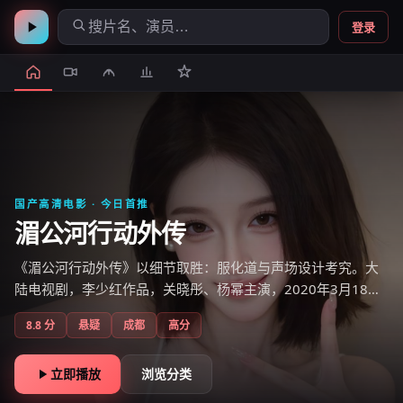
登录
国产高清电影
· 今日首推
湄公河行动外传
《湄公河行动外传》以细节取胜：服化道与声场设计考究。大
陆电视剧，李少红作品，关晓彤、杨幂主演，2020年3月18日
上线，国产电影免费在线观看高清即点即播。
8.8
分
悬疑
成都
高分
立即播放
浏览分类