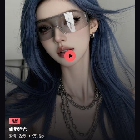
最新
维港追光
爱情
·
香港
·
1.7万
播放