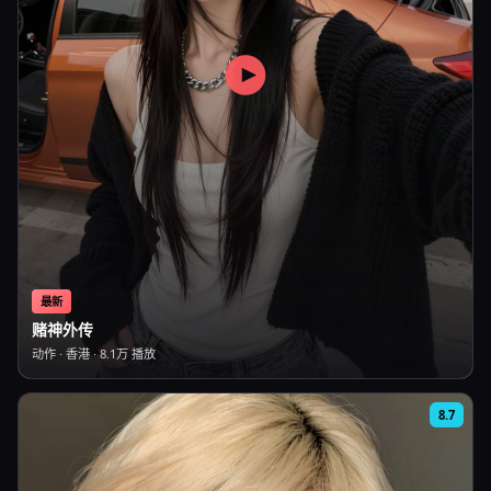
最新
赌神外传
动作
·
香港
·
8.1万
播放
8.7