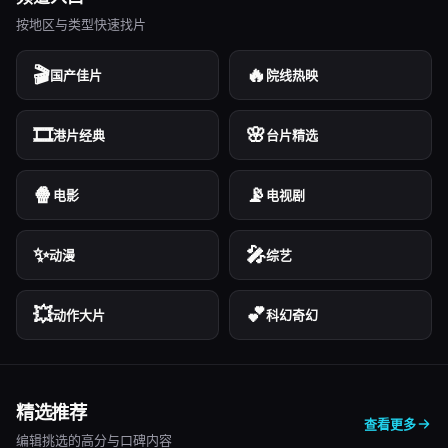
按地区与类型快速找片
🎬
🔥
国产佳片
院线热映
🎞️
🌸
港片经典
台片精选
🍿
📡
电影
电视剧
✨
🎤
动漫
综艺
💥
💕
动作大片
科幻奇幻
精选推荐
查看更多
编辑挑选的高分与口碑内容