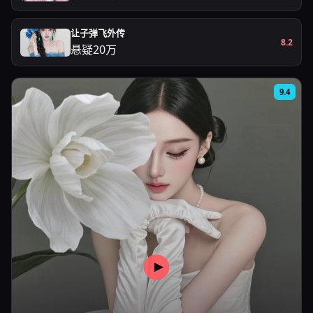
让子弹飞外传
8.2
悬疑
20万
9.4