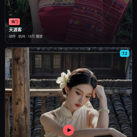
热门
天涯客
动作
·
杭州
·
19万
播放
7.2