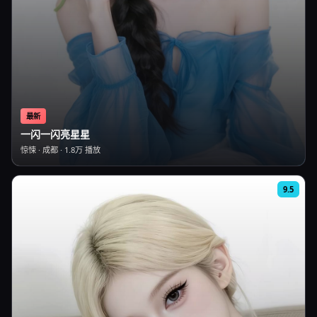
最新
一闪一闪亮星星
惊悚
·
成都
·
1.8万
播放
9.5