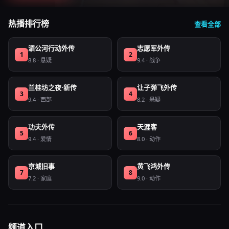
热播排行榜
查看全部
湄公河行动外传
志愿军外传
1
2
8.8
·
悬疑
9.4
·
战争
兰桂坊之夜·新传
让子弹飞外传
3
4
9.4
·
西部
8.2
·
悬疑
功夫外传
天涯客
5
6
9.4
·
爱情
8.0
·
动作
京城旧事
黄飞鸿外传
7
8
7.2
·
家庭
9.0
·
动作
频道入口