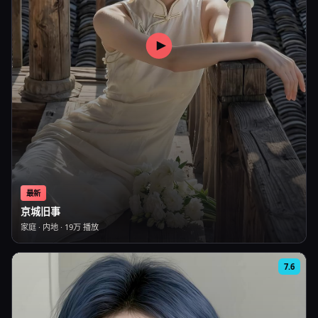
最新
京城旧事
家庭
·
内地
·
19万
播放
7.6