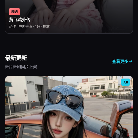
精选
黄飞鸿外传
动作
·
中国香港
·
19万
播放
最新更新
查看更多
新片新剧同步上架
7.8