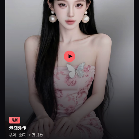
最新
港囧外传
悬疑
·
重庆
·
11万
播放