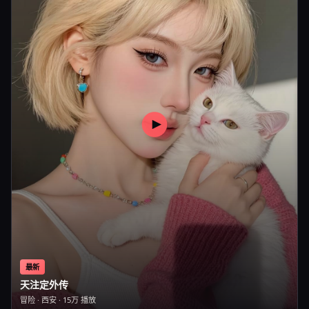
最新
天注定外传
冒险
·
西安
·
15万
播放