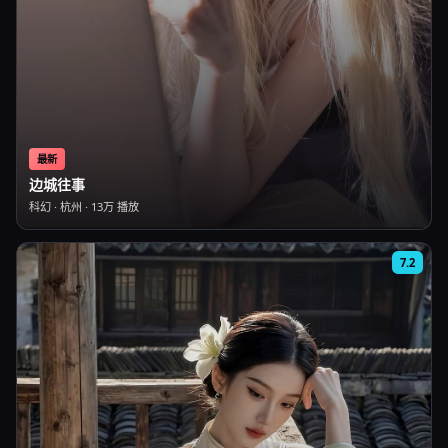
最新
边城往事
科幻
·
杭州
·
13万
播放
7.2