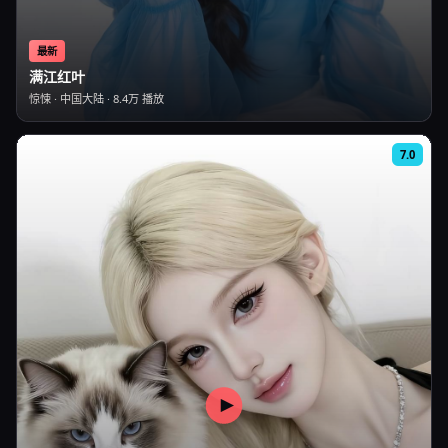
最新
满江红叶
惊悚
·
中国大陆
·
8.4万
播放
7.0