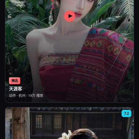
精选
天涯客
动作
·
杭州
·
19万
播放
7.2