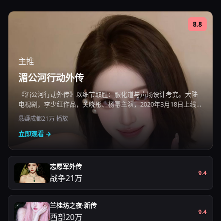
8.8
主推
湄公河行动外传
《湄公河行动外传》以细节取胜：服化道与声场设计考究。大陆
电视剧，李少红作品，关晓彤、杨幂主演，2020年3月18日上线，
国产电影免费在线观看高清即点即播。
悬疑
成都
21万
播放
立即观看 →
志愿军外传
9.4
战争
21万
兰桂坊之夜·新传
9.4
西部
20万